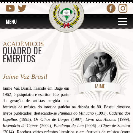
MENU
ACADÊMICOS
QUADRO DE
EMÉRITOS
Jaime Vaz Brasil
JAIME
Jaime Vaz Brasil, nascido em Bagé em
1962, é psiquiatra e escritor. Faz parte
da geração de artistas surgida nos
festivais de música do interior gaúcho na década de 80. Possui diversos
livros publicados, destacando-se
Punhais do Minuano
(1991),
Caderno dos
Espelhos
(1993),
Os Olhos de Borges
(1997),
Livro dos Amores
(1999),
Inventário de Cronos
(2002),
Pandorga da Lua
(2006) e
Clave de Sombra
(2014). Recebeu vários prêmios literários e em festivais de música (entre