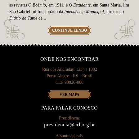
as revistas
O Bo
êmio,
em 1911, e
O Estudante,
em Santa Maria, lim
São Gabriel foi funcionário da
Intendência Municipal,
diretor do
Diário da Tarde
de...
CONTINUE LENDO
ONDE NOS ENCONTRAR
Rua dos Andradas, 1234 / 1002
Porto Alegre - RS - Brasil
CEP 90020-008
VER MAPA
PARA FALAR CONOSCO
Presidência:
presidencia@arl.org.br
Assuntos gerais: