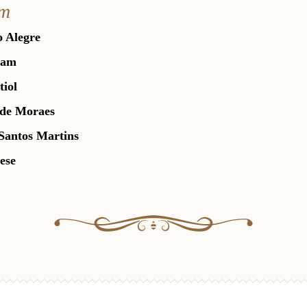
am
o Alegre
tham
tiol
 de Moraes
Santos Martins
ese