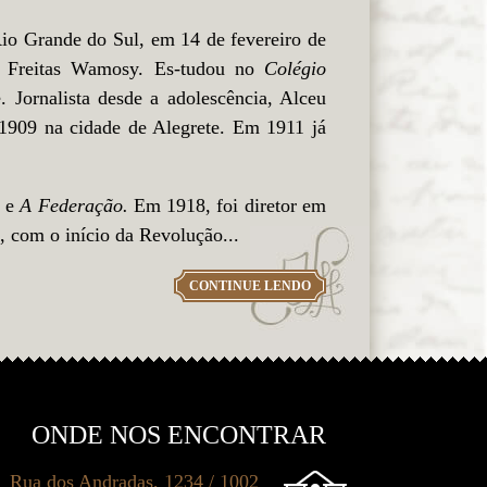
o Grande do Sul, em 14 de fevereiro de
e Freitas Wamosy. Es-tudou no
Colégio
. Jornalista desde a adolescência, Alceu
1909 na cidade de Alegrete. Em 1911 já
o
e
A Federação.
Em 1918, foi diretor em
 com o início da Revolução...
CONTINUE LENDO
ONDE NOS ENCONTRAR
Rua dos Andradas, 1234 / 1002