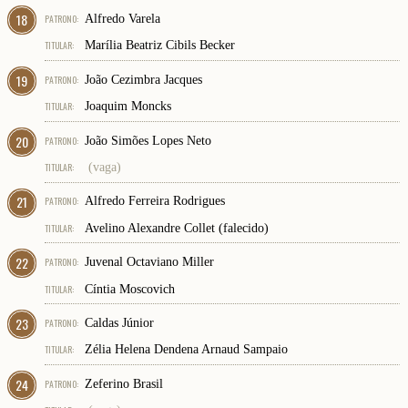
18
PATRONO:
Alfredo Varela
TITULAR:
Marília Beatriz Cibils Becker
19
PATRONO:
João Cezimbra Jacques
TITULAR:
Joaquim Moncks
20
PATRONO:
João Simões Lopes Neto
TITULAR:
(vaga)
21
PATRONO:
Alfredo Ferreira Rodrigues
TITULAR:
Avelino Alexandre Collet (falecido)
22
PATRONO:
Juvenal Octaviano Miller
TITULAR:
Cíntia Moscovich
23
PATRONO:
Caldas Júnior
TITULAR:
Zélia Helena Dendena Arnaud Sampaio
24
PATRONO:
Zeferino Brasil