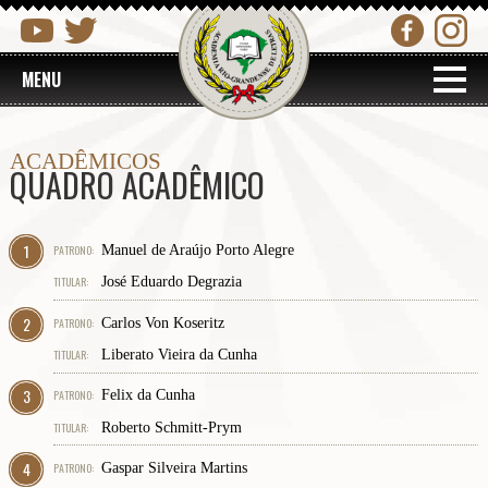
MENU
ACADÊMICOS
QUADRO ACADÊMICO
1
PATRONO:
Manuel de Araújo Porto Alegre
TITULAR:
José Eduardo Degrazia
2
PATRONO:
Carlos Von Koseritz
TITULAR:
Liberato Vieira da Cunha
3
PATRONO:
Felix da Cunha
TITULAR:
Roberto Schmitt-Prym
4
PATRONO:
Gaspar Silveira Martins