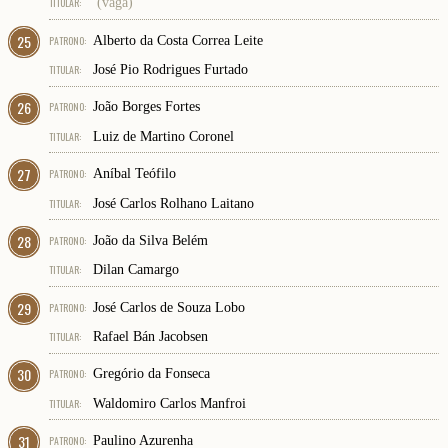
TITULAR:
(vaga)
25
PATRONO:
Alberto da Costa Correa Leite
TITULAR:
José Pio Rodrigues Furtado
26
PATRONO:
João Borges Fortes
TITULAR:
Luiz de Martino Coronel
27
PATRONO:
Aníbal Teófilo
TITULAR:
José Carlos Rolhano Laitano
28
PATRONO:
João da Silva Belém
TITULAR:
Dilan Camargo
29
PATRONO:
José Carlos de Souza Lobo
TITULAR:
Rafael Bán Jacobsen
30
PATRONO:
Gregório da Fonseca
TITULAR:
Waldomiro Carlos Manfroi
31
PATRONO:
Paulino Azurenha