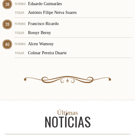
38
PATRONO:
Eduardo Guimarães
TITULAR:
António Filipe Neiva Soares
39
PATRONO:
Francisco Ricardo
TITULAR:
Rossyr Berny
40
PATRONO:
Alceu Wamosy
TITULAR:
Colmar Pereira Duarte
Últimas
NOTÍCIAS