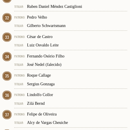
TITULAR:
Ruben Daniel Méndez Castiglioni
32
PATRONO:
Pedro Velho
TITULAR:
Gilberto Schwartsmann
33
PATRONO:
César de Castro
TITULAR:
Luiz Osvaldo Leite
34
PATRONO:
Fernando Osório Filho
TITULAR:
José Nedel (falecido)
35
PATRONO:
Roque Callage
TITULAR:
Sergius Gonzaga
36
PATRONO:
Lindolfo Collor
TITULAR:
Zilá Bernd
37
PATRONO:
Felipe de Oliveira
TITULAR:
Alcy de Vargas Cheuiche