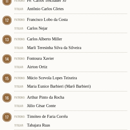
11
PATRONO:
Pe. Carlos Teschauer SJ
TITULAR:
Antônio Carlos Côrtes
12
PATRONO:
Francisco Lobo da Costa
TITULAR:
Carlos Nejar
13
PATRONO:
Carlos Alberto Miller
TITULAR:
Marli Teresinha Silva da Silveira
14
PATRONO:
Fontoura Xavier
TITULAR:
Airton Ortiz
15
PATRONO:
Múcio Scevola Lopes Teixeira
TITULAR:
Maria Eunice Barbieri (Marô Barbieri)
16
PATRONO:
Arthur Pinto da Rocha
TITULAR:
Júlio César Conte
17
PATRONO:
Timóteo de Faria Corrêa
TITULAR:
Tabajara Ruas