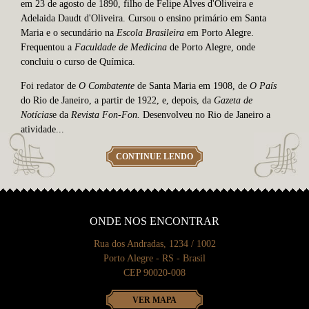
em 23 de agosto de 1890, filho de Felipe Alves d'Oliveira e
Adelaida Daudt d'Oliveira. Cursou o ensino primário em Santa
Maria e o secundário na
Escola Brasileira
em Porto Alegre.
Frequentou a
Faculdade de Medicina
de Porto Alegre, onde
concluiu o curso de Química.
Foi redator de
O Combatente
de Santa Maria em 1908, de
O Pa
ís
do Rio de Janeiro, a partir de 1922, e, depois, da
Gazeta de
Not
ícias
e da
Revista Fon-Fon.
Desenvolveu no Rio de Janeiro a
atividade...
CONTINUE LENDO
ONDE NOS ENCONTRAR
Rua dos Andradas, 1234 / 1002
Porto Alegre - RS - Brasil
CEP 90020-008
VER MAPA