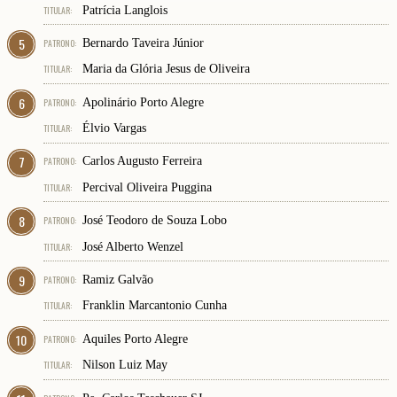
TITULAR:
Patrícia Langlois
5
PATRONO:
Bernardo Taveira Júnior
TITULAR:
Maria da Glória Jesus de Oliveira
6
PATRONO:
Apolinário Porto Alegre
TITULAR:
Élvio Vargas
7
PATRONO:
Carlos Augusto Ferreira
TITULAR:
Percival Oliveira Puggina
8
PATRONO:
José Teodoro de Souza Lobo
TITULAR:
José Alberto Wenzel
9
PATRONO:
Ramiz Galvão
TITULAR:
Franklin Marcantonio Cunha
10
PATRONO:
Aquiles Porto Alegre
TITULAR:
Nilson Luiz May