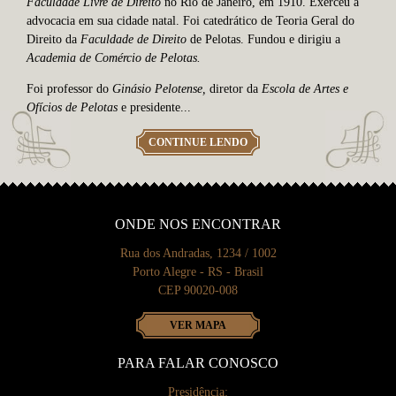
Faculdade Livre de Direito
no Rio de Janeiro, em 1910. Exerceu a
advocacia em sua cidade natal. Foi catedrático de Teoria Geral do
Direito da
Faculdade de Direito
de Pelotas. Fundou e dirigiu a
Academia de Comércio de Pelotas.
Foi professor do
Gin
ásio Pelotense,
diretor da
Escola de Artes e
Ofícios de Pelotas
e presidente...
CONTINUE LENDO
ONDE NOS ENCONTRAR
Rua dos Andradas, 1234 / 1002
Porto Alegre - RS - Brasil
CEP 90020-008
VER MAPA
PARA FALAR CONOSCO
Presidência: