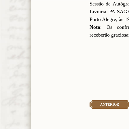
Sessão de Autógra
Livraria PAISAG
Porto Alegre, às 1
Nota
: Os confra
receberão gracios
ANTERIOR