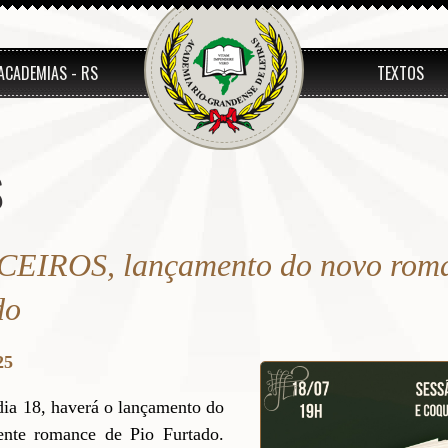
ACADEMIAS - RS
TEXTOS
S
EIROS, lançamento do novo rom
do
25
 dia 18, haverá o lançamento do
ente romance de Pio Furtado.