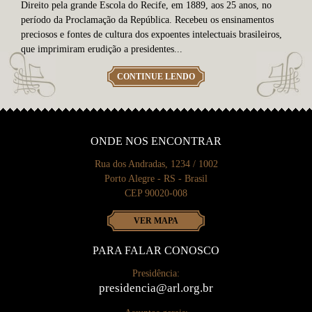
Direito pela grande Escola do Recife, em 1889, aos 25 anos, no
período da Proclamação da República. Recebeu os ensinamentos
preciosos e fontes de cultura dos expoentes intelectuais brasileiros,
que imprimiram erudição a presidentes...
CONTINUE LENDO
ONDE NOS ENCONTRAR
Rua dos Andradas, 1234 / 1002
Porto Alegre - RS - Brasil
CEP 90020-008
VER MAPA
PARA FALAR CONOSCO
Presidência:
presidencia@arl.org.br